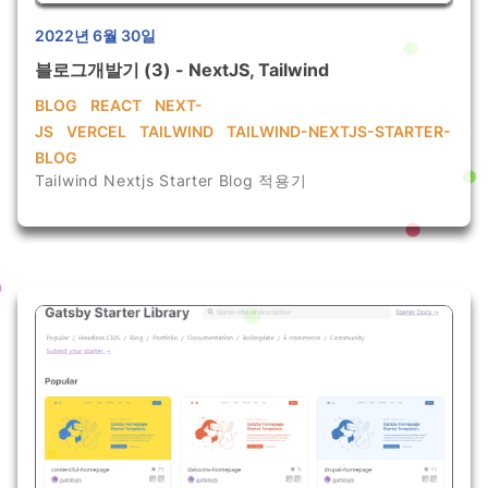
2022년 6월 30일
블로그개발기 (3) - NextJS, Tailwind
BLOG
REACT
NEXT-
JS
VERCEL
TAILWIND
TAILWIND-NEXTJS-STARTER-
BLOG
Tailwind Nextjs Starter Blog 적용기