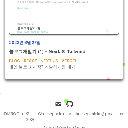
2022년 6월 27일
블로그개발기 (1) - NextJS, Tailwind
BLOG
REACT
NEXT-JS
VERCEL
개인 블로그 시작? 개발하게된 계기
mail
github
DIAROG
•
©
Cheesepaninim
•
cheesepaninim@gmail.com
2026
Tailwind Nextjs Theme