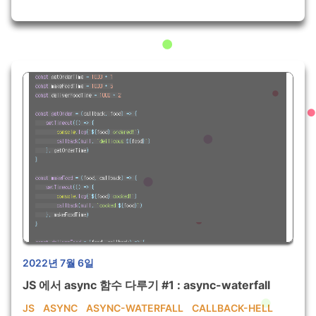
2022년 7월 6일
JS 에서 async 함수 다루기 #1 : async-waterfall
JS
ASYNC
ASYNC-WATERFALL
CALLBACK-HELL