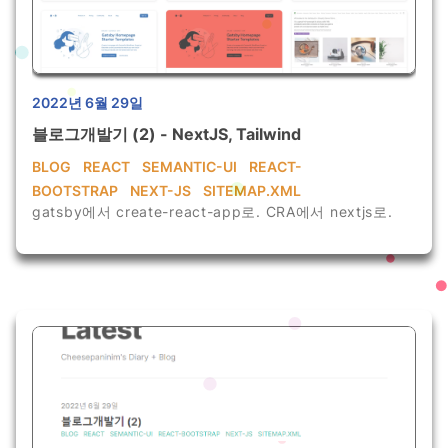
2022년 6월 29일
블로그개발기 (2) - NextJS, Tailwind
BLOG
REACT
SEMANTIC-UI
REACT-
BOOTSTRAP
NEXT-JS
SITEMAP.XML
gatsby에서 create-react-app로. CRA에서 nextjs로.