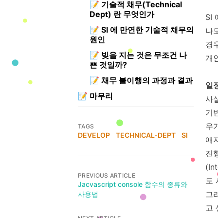
📝
기술적 채무(Technical
Dept) 란 무엇인가
SI
📝
SI 에 만연한 기술적 채무의
나도
원인
경
📝
빚을 지는 것은 무조건 나
개인
쁜 것일까?
📝
채무 불이행의 과정과 결과
일
📝
마무리
사실
기
우
TAGS
DEVELOP
TECHNICAL-DEPT
SI
애
진행
(I
PREVIOUS ARTICLE
도
Jacvascript console 함수의 종류와
그
사용법
고 