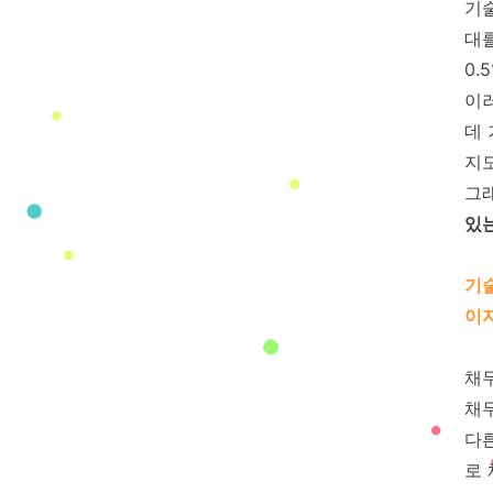
기술
대를
0.
이
데
지도
그
있는
기술
이
채
채
다
로 