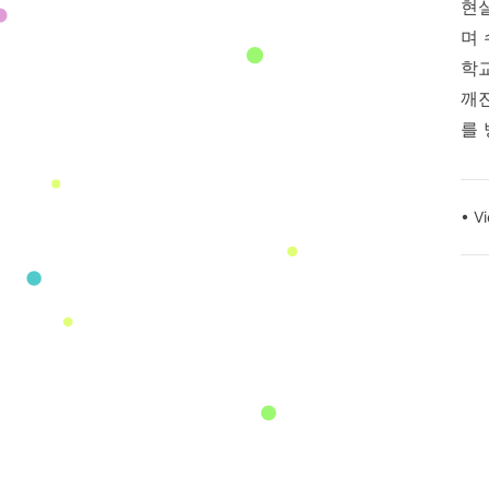
Foo
현
며
학
깨
를
•
V