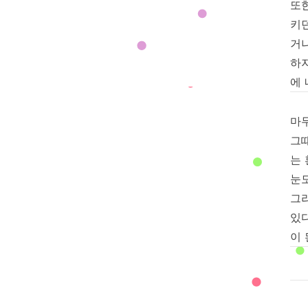
또한
키
거
하지
에 
마
그
는
눈도
그
있
이 