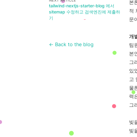
NEXT ARTICLE
본
tailwind-nextjs-starter-blog 에서
적 
sitemap 수정하고 검색엔진에 제출하
기
문이
개발
← Back to the blog
팀
본
그
있
고 
물론
력
그
빚을
빚