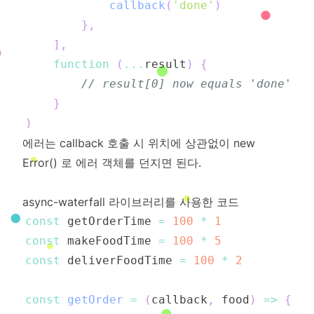
callback
(
'done'
)
}
,
]
,
function
(
...
result
)
{
// result[0] now equals 'done'
}
)
에러는 callback 호출 시 위치에 상관없이 new
Error() 로 에러 객체를 던지면 된다.
async-waterfall 라이브러리를 사용한 코드
const
 getOrderTime 
=
100
*
1
const
 makeFoodTime 
=
100
*
5
const
 deliverFoodTime 
=
100
*
2
const
getOrder
=
(
callback
,
 food
)
=>
{