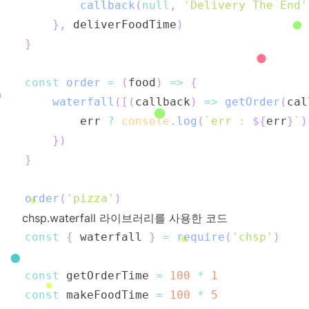
callback
(
null
,
'Delivery The End'
}
,
 deliverFoodTime
)
}
const
order
=
(
food
)
=>
{
waterfall
(
[
(
callback
)
=>
getOrder
(
cal
        err 
?
console
.
log
(
`
err : 
${
err
}
`
)
}
)
}
order
(
'pizza'
)
chsp.waterfall 라이브러리를 사용한 코드
const
{
 waterfall 
}
=
require
(
'chsp'
)
const
 getOrderTime 
=
100
*
1
const
 makeFoodTime 
=
100
*
5