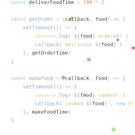
const
 deliverFoodTime 
=
100
*
2
const
getOrder
=
(
callback
,
 food
)
=>
{
setTimeout
(
(
)
=>
{
console
.
log
(
`
${
food
}
 ordered!
`
)
callback
(
`
deilicous 
${
food
}
`
)
}
,
 getOrderTime
)
}
const
makeFood
=
(
callback
,
 food
)
=>
{
setTimeout
(
(
)
=>
{
console
.
log
(
`
${
food
}
 cooked!
`
)
callback
(
`
cooked 
${
food
}
`
,
new
Er
}
,
 makeFoodTime
)
}