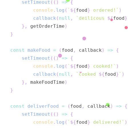
setTimeout
(
(
)
=>
{
console
.
log
(
`
${
food
}
 ordered!
`
)
callback
(
null
,
`
deilicous 
${
food
}
}
,
 getOrderTime
)
}
const
makeFood
=
(
food
,
 callback
)
=>
{
setTimeout
(
(
)
=>
{
console
.
log
(
`
${
food
}
 cooked!
`
)
callback
(
null
,
`
cooked 
${
food
}
`
)
}
,
 makeFoodTime
)
}
const
deliverFood
=
(
food
,
 callback
)
=>
{
setTimeout
(
(
)
=>
{
console
.
log
(
`
${
food
}
 delivered!
`
)