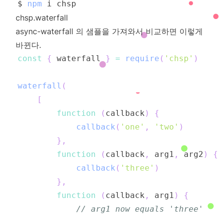
$ 
npm
chsp.waterfall
async-waterfall
의 샘플을 가져와서 비교하면 이렇게
바뀐다.
const
{
 waterfall 
}
=
require
(
'chsp'
)
waterfall
(
[
function
(
callback
)
{
callback
(
'one'
,
'two'
)
}
,
function
(
callback
,
 arg1
,
 arg2
)
{
callback
(
'three'
)
}
,
function
(
callback
,
 arg1
)
{
// arg1 now equals 'three'